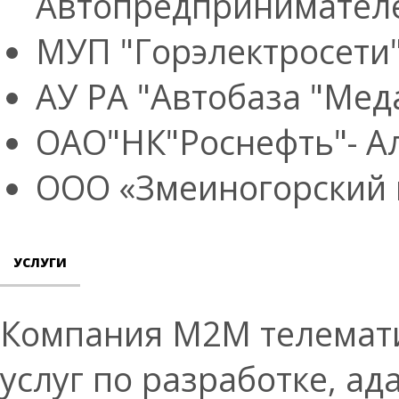
Автопредпринимател
МУП "Горэлектросети" 
АУ РА "Автобаза "Мед
ОАО"НК"Роснефть"- А
ООО «Змеиногорский 
УСЛУГИ
Компания М2М телематик
услуг по разработке, а