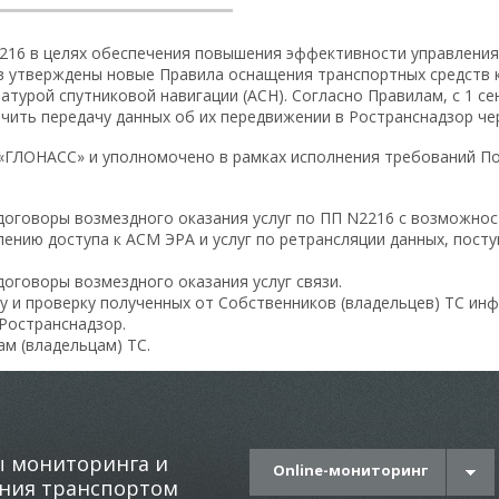
216 в целях обеспечения повышения эффективности управления
в утверждены новые Правила оснащения транспортных средств к
атурой спутниковой навигации (АСН). Согласно Правилам, с 1 с
ечить передачу данных об их передвижении в Ространснадзор ч
ГЛОНАСС» и уполномочено в рамках исполнения требований По
 договоры возмездного оказания услуг по ПП N2216 с возможно
авлению доступа к АСМ ЭРА и услуг по ретрансляции данных, пос
договоры возмездного оказания услуг связи.
у и проверку полученных от Собственников (владельцев) ТС ин
Ространснадзор.
м (владельцам) ТС.
 мониторинга и
Online-мониторинг
ния транспортом